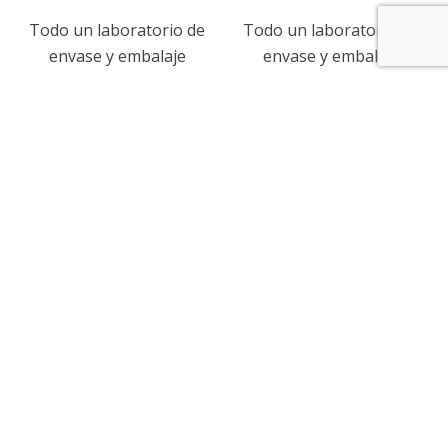
Todo un laboratorio de
Todo un laboratorio de
envase y embalaje
envase y embalaje
KE-002 A IMPEE Porta Lab Expert Edition Automático
KE-002 M IMPEE Porta Lab Expert Edition Manual
El laboratorio más
El laboratorio más
completo de envase y
completo de envase y
embalaje automatizado
embalaje